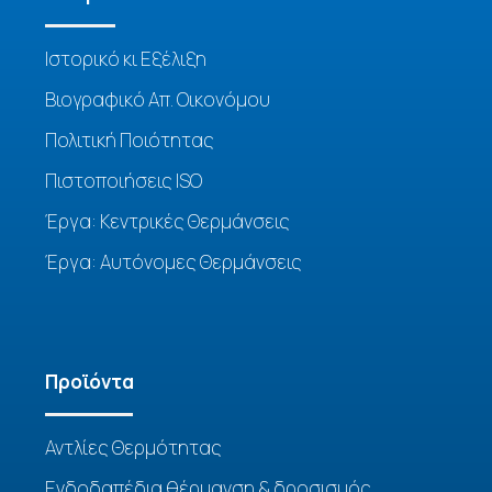
ιδιοκτήτες (όσοι έχουν
εμπράγματο δικαίωμα) για την
Ιστορικό κι Εξέλιξη
κύρια κατοικία τους ή για
νοικιασμένο σπίτι που
Βιογραφικό Απ. Οικονόμου
χρησιμοποιείται ως κύρια
Πολιτική Ποιότητας
κατοικία.
Πιστοποιήσεις ISO
Έργα: Κεντρικές Θερμάνσεις
Έργα: Αυτόνομες Θερμάνσεις
Προϊόντα
Αντλίες Θερμότητας
Ενδοδαπέδια θέρμανση & δροσισμός