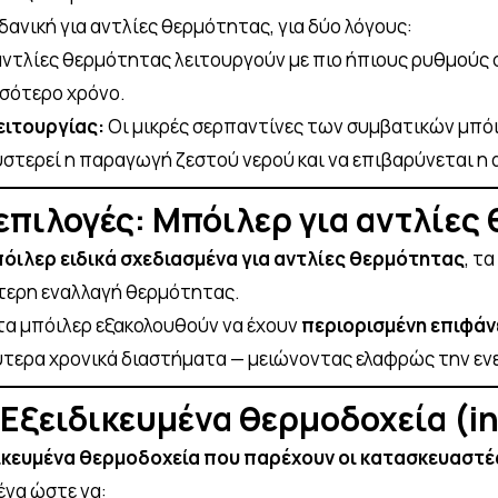
δανική για αντλίες θερμότητας, για δύο λόγους:
αντλίες θερμότητας λειτουργούν με πιο ήπιους ρυθμούς σ
σσότερο χρόνο.
ειτουργίας:
Οι μικρές σερπαντίνες των συμβατικών μπό
στερεί η παραγωγή ζεστού νερού και να επιβαρύνεται η 
επιλογές: Μπόιλερ για αντλίες
όιλερ ειδικά σχεδιασμένα για αντλίες θερμότητας
, τ
τερη εναλλαγή θερμότητας.
τα μπόιλερ εξακολουθούν να έχουν
περιορισμένη επιφάν
λύτερα χρονικά διαστήματα — μειώνοντας ελαφρώς την εν
 Εξειδικευμένα θερμοδοχεία (i
ικευμένα θερμοδοχεία που παρέχουν οι κατασκευαστ
ένα ώστε να: