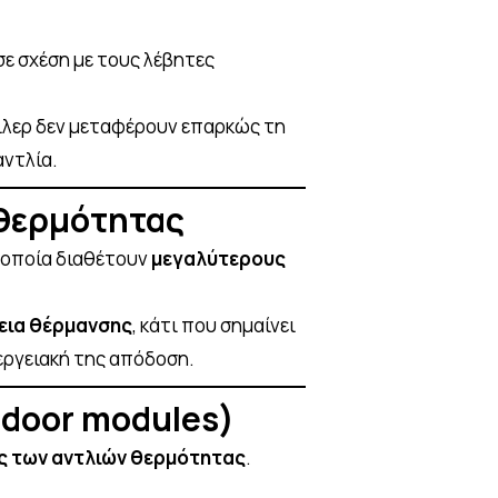
ε σχέση με τους λέβητες
ιλερ δεν μεταφέρουν επαρκώς τη
αντλία.
 θερμότητας
α οποία διαθέτουν
μεγαλύτερους
εια θέρμανσης
, κάτι που σημαίνει
εργειακή της απόδοση.
ndoor modules)
ές των αντλιών θερμότητας
.