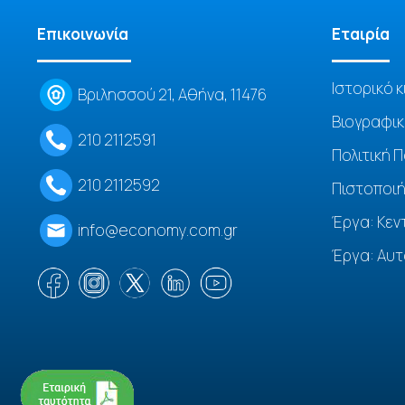
Επικοινωνία
Eταιρία
Ιστορικό κ
Βριλησσού 21, Αθήνα, 11476
Βιογραφικ
210 2112591
Πολιτική 
210 2112592
Πιστοποιή
Έργα: Κεν
info@economy.com.gr
Έργα: Αυτ