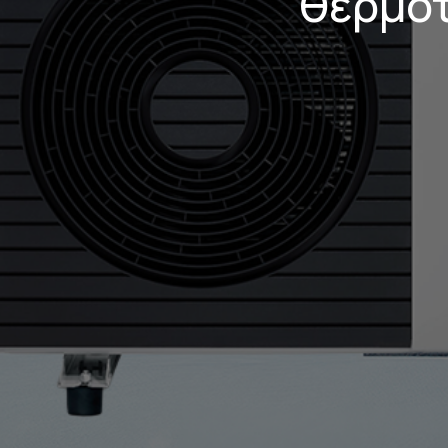
θερμότ