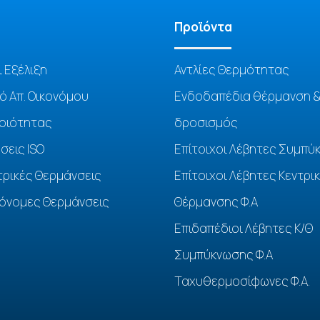
Προϊόντα
ι Εξέλιξη
Αντλίες Θερμότητας
ό Απ. Οικονόμου
Ενδοδαπέδια θέρμανση 
Ποιότητας
δροσισμός
σεις ISO
Επίτοιχοι Λέβητες Συμπύ
τρικές Θερμάνσεις
Επίτοιχοι Λέβητες Κεντρι
όνομες Θερμάνσεις
Θέρμανσης Φ.Α
Επιδαπέδιοι Λέβητες Κ/Θ
Συμπύκνωσης Φ.Α
Ταχυθερμοσίφωνες Φ.Α.