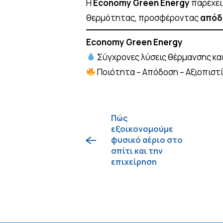
Η
Economy Green Energy
παρέχε
θερμότητας, προσφέροντας
απόδο
Economy Green Energy
Σύγχρονες λύσεις θέρμανσης και
Ποιότητα – Απόδοση – Αξιοπιστί
Πώς
εξοικονομούμε
φυσικό αέριο στο
σπίτι και την
επιχείρηση