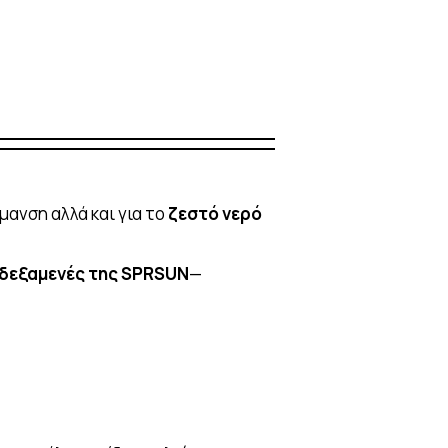
μανση αλλά και για το
ζεστό νερό
ς δεξαμενές της SPRSUN
—