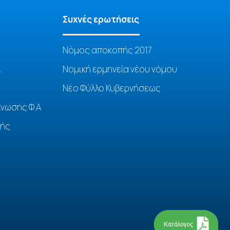
Συχνές ερωτήσεις
Νόμος αποκοπής 2017
&
Νομική ερμηνεία νέου νόμου
Νέο Φύλλο Κυβερνήσεως
κνωσης Φ.Α
κής