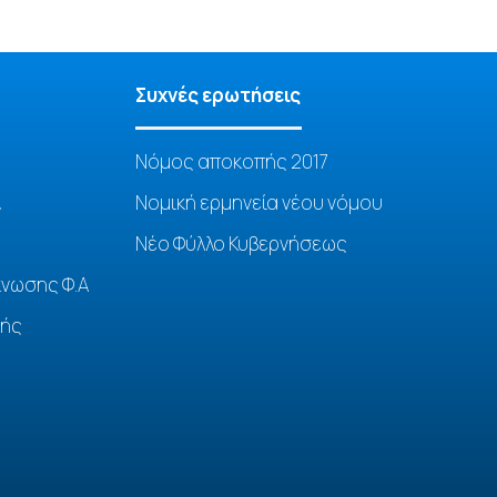
Συχνές ερωτήσεις
Νόμος αποκοπής 2017
&
Νομική ερμηνεία νέου νόμου
Νέο Φύλλο Κυβερνήσεως
κνωσης Φ.Α
κής