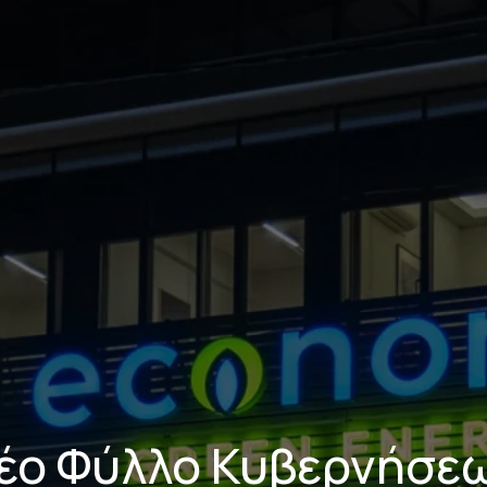
Τηλέφωνο Επικοινωνίας
210 211 2591
έο Φύλλο Κυβερνήσε