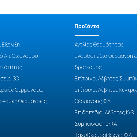
Προϊόντα
ι Εξέλιξη
Αντλίες Θερμότητας
ό Απ. Οικονόμου
Ενδοδαπέδια θέρμανση 
Ποιότητας
δροσισμός
σεις ISO
Επίτοιχοι Λέβητες Συμπύ
τρικές Θερμάνσεις
Επίτοιχοι Λέβητες Κεντρι
όνομες Θερμάνσεις
Θέρμανσης Φ.Α
Επιδαπέδιοι Λέβητες Κ/Θ
Συμπύκνωσης Φ.Α
Ταχυθερμοσίφωνες Φ.Α.