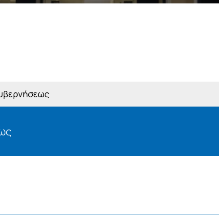
Κυβερνήσεως
εως