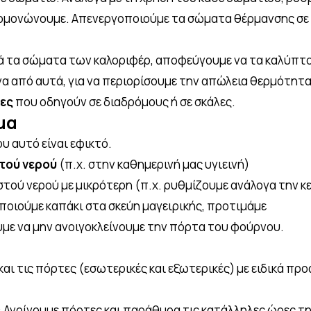
ομονώνουμε. Απενεργοποιούμε τα σώματα θέρμανσης σε
 τα σώματα των καλοριφέρ, αποφεύγουμε να τα καλύπτου
 από αυτά, για να περιορίσουμε την απώλεια θερμότητα
τες
που οδηγούν σε διαδρόμους ή σε σκάλες.
μα
ου αυτό είναι εφικτό.
στού νερού
(π.χ. στην καθημερινή μας υγιεινή)
στού νερού με μικρότερη (π.χ. ρυθμίζουμε ανάλογα την κ
οιούμε καπάκι στα σκεύη μαγειρικής, προτιμάμε
με να μην ανοιγοκλείνουμε την πόρτα του φούρνου.
και τις πόρτες (εσωτερικές και εξωτερικές) με ειδικά πρ
: Ανοίγουμε πόρτες και παράθυρα τις κατάλληλες ώρες τη