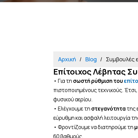
Αρχική
Blog
Συμβουλές ε
Επίτοιχος Λέβητας Σ
• Για τη
σωστή ρύθμιση του
επίτ
πιστοποιημένους τεχνικούς. Έτσι
φυσικού αερίου.
• Ελέγχουμε τη
στεγανότητα
της 
εύρυθμη και ασφαλή λειτουργία τη
• Φροντίζουμε να διατηρούμε τη
μ
60 βαθμούς.