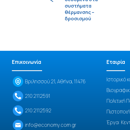
συστήματα
θέρμανσης –
δροσισμού
Επικοινωνία
Eταιρία
Ιστορικό κ
Βριλησσού 21, Αθήνα, 11476
Βιογραφικ
210 2112591
Πολιτική 
210 2112592
Πιστοποιή
Έργα: Κεν
info@economy.com.gr