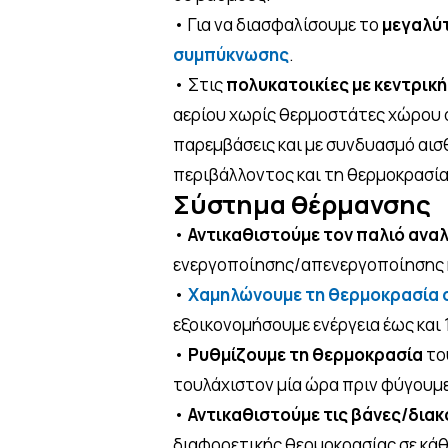
• Για να διασφαλίσουμε το
μεγαλύ
συμπύκνωσης
.
• Στις
πολυκατοικίες με κεντρικ
αερίου χωρίς θερμοστάτες χώρου 
παρεμβάσεις και με συνδυασμό αισ
περιβάλλοντος και τη θερμοκρασία
Σύστημα θέρμανσης
•
Αντικαθιστούμε τον παλιό ανα
ενεργοποίησης/απενεργοποίησης κ
•
Χαμηλώνουμε τη θερμοκρασία
εξοικονομήσουμε ενέργεια έως και 
•
Ρυθμίζουμε τη θερμοκρασία
του
τουλάχιστον μία ώρα πριν φύγουμ
•
Αντικαθιστούμε τις βάνες/δια
διαφορετικής θερμοκρασίας σε κάθ