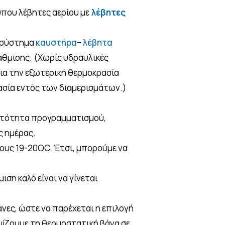
ύπου λέβητες αερίου με
λέβητες
ε σύστημα
καυστήρα
–
λέβητα
θμισης. (Χωρίς υδραυλικές
ια την εξωτερική θερμοκρασία
ασία εντός των διαμερισμάτων.)
νατότητα προγραμματισμού,
ς ημέρας.
ους 19-20OC. Έτσι, μπορούμε να
ση καλό είναι να γίνεται
ες, ώστε να παρέχεται η επιλογή
μίζουμε τη θερμοστατική βάνα σε