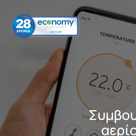
Συμβου
αερίο