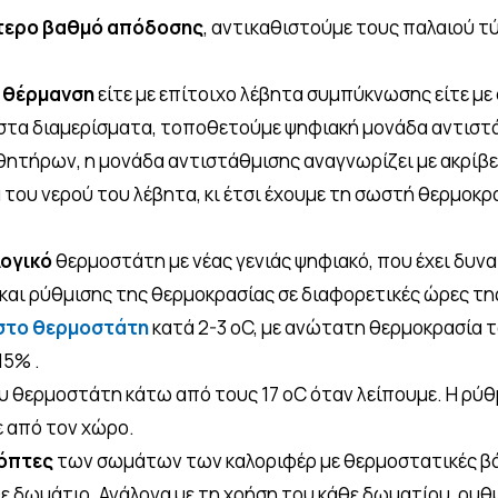
τερο βαθμό απόδοσης
, αντικαθιστούμε τους παλαιού τ
ή θέρμανση
είτε με επίτοιχο λέβητα συμπύκνωσης είτε μ
στα διαμερίσματα, τοποθετούμε ψηφιακή μονάδα αντιστά
θητήρων, η μονάδα αντιστάθμισης αναγνωρίζει με ακρίβε
 του νερού του λέβητα, κι έτσι έχουμε τη σωστή θερμοκρ
λογικό
θερμοστάτη με νέας γενιάς ψηφιακό, που έχει δυ
αι ρύθμισης της θερμοκρασίας σε διαφορετικές ώρες τη
στο θερμοστάτη
κατά 2-3 oC, με ανώτατη θερμοκρασία τ
15% .
 θερμοστάτη κάτω από τους 17 oC όταν λείπουμε. Η ρύθμι
ε από τον χώρο.
κόπτες
των σωμάτων των καλοριφέρ με θερμοστατικές βάν
ε δωμάτιο. Ανάλογα με τη χρήση του κάθε δωματίου, ρυθ