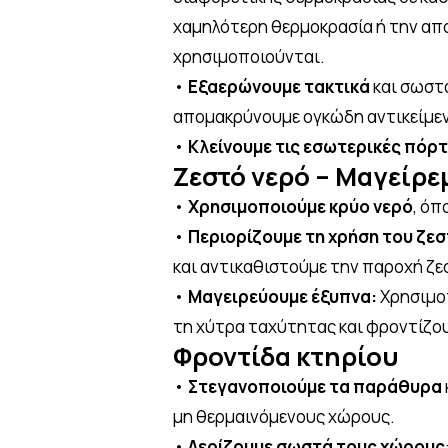
χαμηλότερη θερμοκρασία ή την απ
χρησιμοποιούνται.
•
Εξαερώνουμε τακτικά
και σωστά
απομακρύνουμε ογκώδη αντικείμενα
•
Κλείνουμε τις εσωτερικές πόρ
Ζεστό νερό – Μαγείρε
•
Χρησιμοποιούμε κρύο νερό
, όπ
•
Περιορίζουμε τη χρήση του ζε
και αντικαθιστούμε την παροχή ζε
•
Μαγειρεύουμε έξυπνα:
Χρησιμοπ
τη χύτρα ταχύτητας και φροντίζου
Φροντίδα κτηρίου
•
Στεγανοποιούμε τα παράθυρα
μη θερμαινόμενους χώρους.
•
Αερίζουμε σωστά τους χώρους