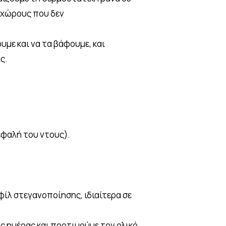
 χώρους που δεν
με και να τα βάφουμε, και
ς.
εφαλή του ντους).
οφίλ στεγανοποίησης, ιδιαίτερα σε
ς ημέρας και προτιμούμε τον ολικό