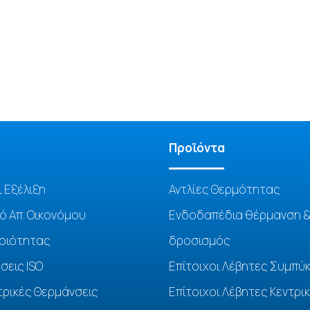
Προϊόντα
ι Εξέλιξη
Αντλίες Θερμότητας
ό Απ. Οικονόμου
Ενδοδαπέδια θέρμανση 
Ποιότητας
δροσισμός
σεις ISO
Επίτοιχοι Λέβητες Συμπύ
τρικές Θερμάνσεις
Επίτοιχοι Λέβητες Κεντρι