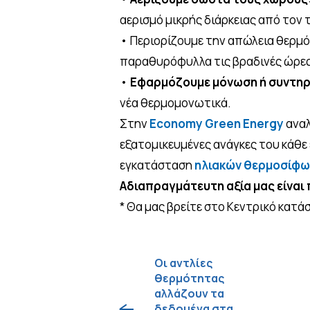
αερισμό μικρής διάρκειας από τον 
• Περιορίζουμε την απώλεια θερμό
παραθυρόφυλλα τις βραδινές ώρες
•
Εφαρμόζουμε μόνωση ή συντηρ
νέα θερμομονωτικά.
Στην
Economy Green Energy
αναλ
εξατομικευμένες ανάγκες του κάθε 
εγκατάσταση
ηλιακών θερμοσίφ
Αδιαπραγμάτευτη αξία μας είναι 
* Θα μας βρείτε στο Κεντρικό κατά
Οι αντλίες
θερμότητας
αλλάζουν τα
δεδομένα στα