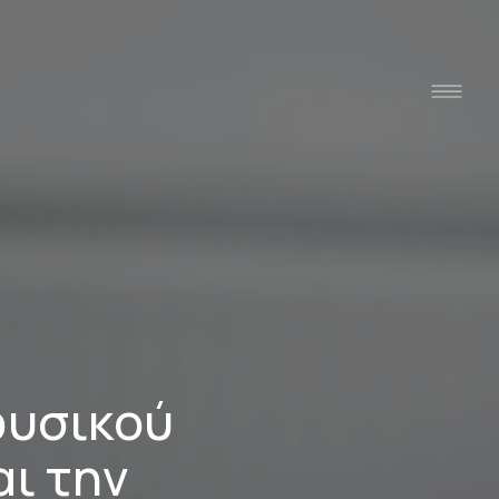
φυσικού
αι την