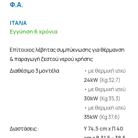
Φ.Α.
ΙΤΑΛΙΑ
Εγγύηση 6 χρόνια
Επίτοιχος λέβητας συμπύκνωσης για θέρμανση
& παραγωγή ζεστού νερού χρήσης
Διαθέσιμο 3 μοντέλα
• με θερμική ισχύ
24kW
(Kg 32,7)
• με θερμική ισχύ
30kW
(Kg 35,3)
• με θερμική ισχύ
35kW
(Kg 37,6)
Διαστάσεις :
Υ 74,5 cm x Π 40
cm x Β 31,5 – 38,5