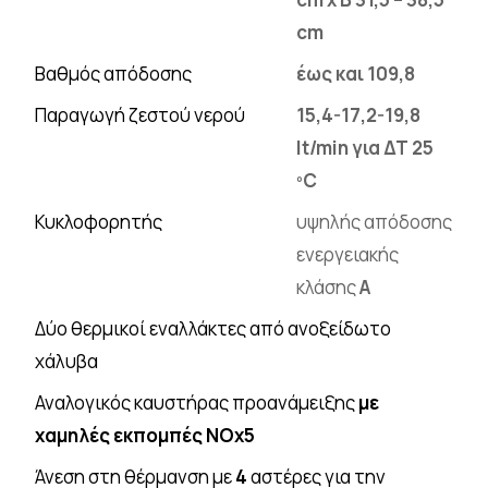
cm
Βαθμός απόδοσης
έως και 109,8
Παραγωγή ζεστού νερού
15,4-17,2-19,8
lt/min για ΔΤ 25
ºC
Κυκλοφορητής
υψηλής απόδοσης
ενεργειακής
κλάσης
A
Δύο θερμικοί εναλλάκτες από ανοξείδωτο
χάλυβα
Αναλογικός καυστήρας προανάμειξης
με
χαμηλές εκπομπές NOx5
Άνεση στη θέρμανση με
4
αστέρες για την