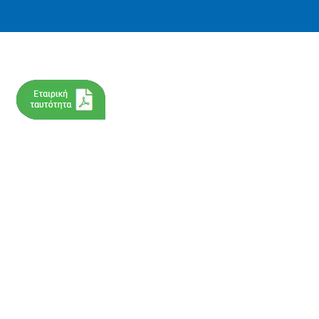
Επικοινωνία
Eταιρία
Ιστορικό κ
Βριλησσού 21, Αθήνα, 11476
Βιογραφικ
210 2112591
Πολιτική 
210 2112592
Πιστοποιή
Έργα: Κεν