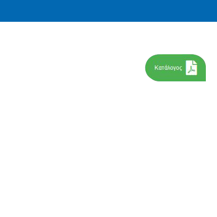
Συχνές ερωτήσεις
Νόμος αποκοπής 2017
&
Νομική ερμηνεία νέου νόμου
Νέο Φύλλο Κυβερνήσεως
κνωσης Φ.Α
κής