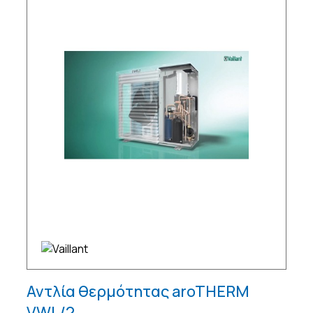
Αντλία θερμότητας aroTHERM
VWL/2